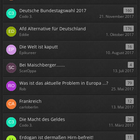
Deutsche Bundestagswahl 2017
160
Codo 3.
21. November 2017
Afd Alternative für Deutschland
176
Eddie
1. Oktober 2017
Die Welt ist kaputt
16
Epikureer
10. August 2017
Bei Maischberger.......
4
ScatOppa
13. Juli 2017
Was ist das aktuelle Problem in Europa ...?
79
Rob
25. Mai 2017
Frankreich
12
carloberlin
13. Mai 2017
Die Macht des Geldes
26
Codo 3.
11. März 2017
Erdogan ist dermaßen Hirn-befreit!
11