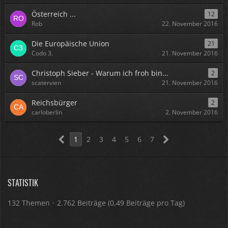
Österreich ...
12
Rob
22. November 2016
Die Europäische Union
21
Codo 3.
21. November 2016
Christoph Sieber - Warum ich froh bin...
2
scatervien
21. November 2016
Reichsbürger
2
carloberlin
2. November 2016
1
2
3
4
5
6
7
STATISTIK
132 Themen
2.762 Beiträge (0,49 Beiträge pro Tag)