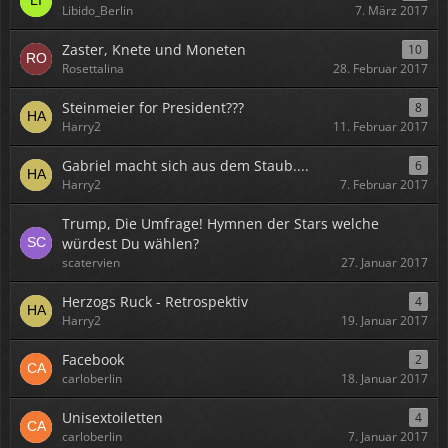
Libido_Berlin
7. März 2017
Zaster, Knete und Moneten
10
Rosettalina
28. Februar 2017
Steinmeier for President???
8
Harry2
11. Februar 2017
Gabriel macht sich aus dem Staub....
6
Harry2
7. Februar 2017
Trump, Die Umfrage! Hymnen der Stars welche
würdest Du wählen?
scatervien
27. Januar 2017
Herzogs Ruck - Retrospektiv
4
Harry2
19. Januar 2017
Facebook
2
carloberlin
18. Januar 2017
Unisextoiletten
4
carloberlin
7. Januar 2017