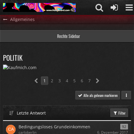
Allgemeines
Rechte Sidebar
POLITIK
1
2
3
4
5
6
7
Alle als gelesen markieren
Letzte Antwort
Filter
Bedingungsloses Grundeinkommen
92
carloberlin
6. Dezember 2017