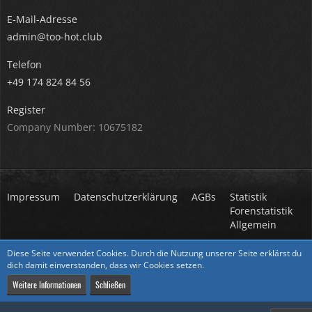
E-Mail-Adresse
admin@too-hot.club
Telefon
+49 174 824 84 56
Register
Company Number: 10675182
Impressum
Datenschutzerklärung
AGBs
Statistik
Forenstatistik
Allgemein
Stil ändern
Diese Seite verwendet Cookies. Durch die Nutzung unserer Seite erklärst du
dich damit einverstanden, dass wir Cookies setzen.
Weitere Informationen
Schließen
Community-Software:
WoltLab Suite™
Stil:
Core
von
cls-design