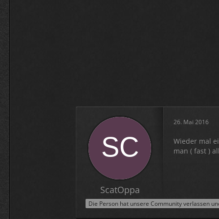
26. Mai 2016
Wieder mal ei
man ( fast ) 
ScatOppa
Die Person hat unsere Community verlassen und 