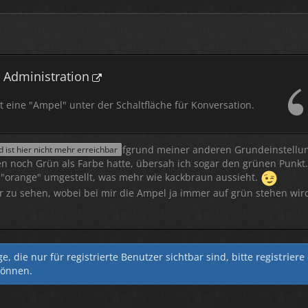
n Administration
zt eine "Ampel" unter der Schaltfläche für Konversation.
s neben der Schaltfläche, aufgrund meiner anderen Grundeinstellu
ist hier nicht mehr erreichbar
en noch Grün als Farbe hatte, übersah ich sogar den grünen Punkt
f "orange" umgestellt, was mehr wie kackbraun aussieht.
ser zu sehen, wobei bei mir die Ampel ja immer auf grün stehen wir
, die nur für registrierte Benutzer sichtbar sind, bitte
registriere
können.