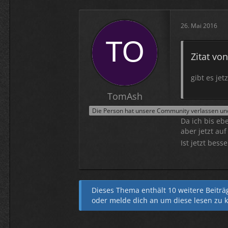
26. Mai 2016
Zitat vo
gibt es jet
TomAsh
Bei mir ist e
Die Person hat unsere Community verlassen und 
Da ich bis eb
aber jetzt au
Ist jetzt bes
Dieses Thema enthält 10 weitere Beiträge
oder
melde dich an
um diese lesen zu 