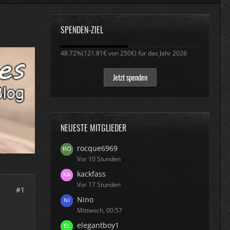
SPENDEN-ZIEL
48.72%
48.72%(121.81€ von 250€) für das Jahr 2026
Jetzt spenden
NEUESTE MITGLIEDER
rocque6969
Vor 10 Stunden
kackfass
Vor 17 Stunden
#1
Nino
Mittwoch, 00:57
elegantboy1