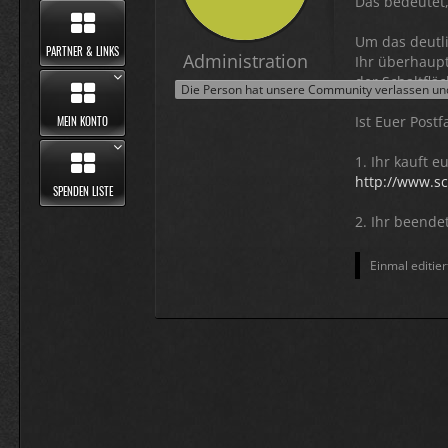
Das bedeutet,
Um das deutli
PARTNER & LINKS
Administration
Ihr überhaupt
der Schaltflä
Die Person hat unsere Community verlassen und 
Ist Euer Postf
MEIN KONTO
1. Ihr kauft 
http://www.s
SPENDEN LISTE
2. Ihr beende
Einmal editier