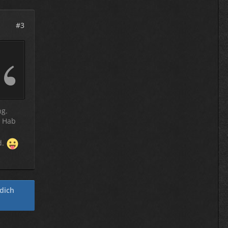
#3
ng.
. Hab
d.
 dich