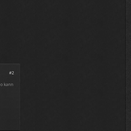
#2
so kann