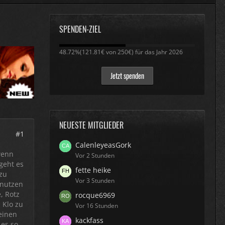
SPENDEN-ZIEL
48.72%
48.72%(121.81€ von 250€) für das Jahr 2026
Jetzt spenden
NEUESTE MITGLIEDER
#1
CalenleyeasGork
 wenn
Vor 2 Stunden
geht es
fette heike
zu
Vor 3 Stunden
enutzen
, Rotz
rocque6969
 Klo zu
Vor 16 Stunden
einen
kackfass
 es so