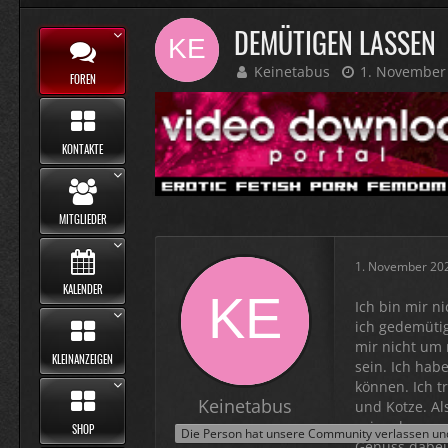
DEMÜTIGEN LASSEN
Keinetabus
1. November
FOREN
KONTAKTE
MITGLIEDER
1. November 20
KALENDER
Ich bin mir ni
ich gedemüti
mir nicht um 
KLEINANZEIGEN
sein. Ich hab
können. Ich tr
Keinetabus
und Kotze. Al
sein, ohne se
SHOP
Die Person hat unsere Community verlassen und 
Genuss dabei,