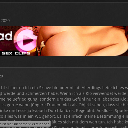
 2020
20
cht sicher ob ich ein Sklave bin oder nicht. Allerdings liebe ich es
gt werde und Schmerzen habe. Wenn ich als Klo verwendet werde 
meine Befriedigung, sondern um das Gefühl nur ein lebendes Klo 
e es gerne wenn jüngere Frauen mich als Objekt sehen, dass sie b
inke und esse ja kv(auch Durchfall), ns, Regelblut, Ausfluss, Spucke
so alles was in ein WC gehört. Es ist einfach meine Bestimmung ein
xuelle Absicht. Ebenso verhält es sich mit dem weh tun. Ich habe k
ist hier nicht mehr erreichbar
 aber wenn sich eine junge Sie an und in mir auszutoben will, soll