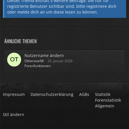
Dieses Thema enthält 5 weitere Beiträge, die nur für
registrierte Benutzer sichtbar sind, bitte
registriere dich
oder
melde dich an
um diese lesen zu können.
ÄHNLICHE THEMEN
Nutzername ändern
Otherone98
26. Januar 2026
Forenfunktionen
Impressum
Datenschutzerklärung
AGBs
Statistik
Forenstatistik
Allgemein
Stil ändern