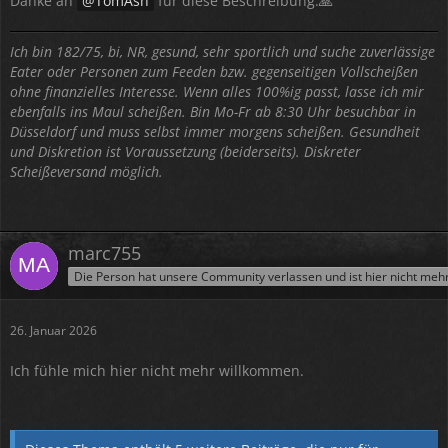
Danke an
TomAsh
für diese Beschreibung.🙏
Ich bin 182/75, bi, NR, gesund, sehr sportlich und suche zuverlässige
Eater oder Personen zum Feeden bzw. gegenseitigen Vollscheißen
ohne finanzielles Interesse. Wenn alles 100%ig passt, lasse ich mir
ebenfalls ins Maul scheißen. Bin Mo-Fr ab 8:30 Uhr besuchbar in
Düsseldorf und muss selbst immer morgens scheißen. Gesundheit
und Diskretion ist Voraussetzung (beiderseits). Diskreter
Scheißeversand möglich.
marc755
Die Person hat unsere Community verlassen und ist hier nicht meh
26. Januar 2026
Ich fühle mich hier nicht mehr willkommen.