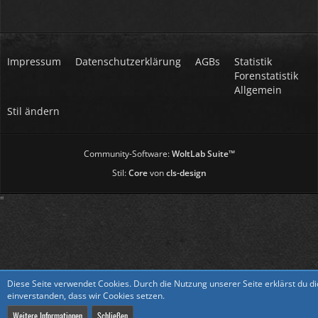
Impressum
Datenschutzerklärung
AGBs
Statistik
Forenstatistik
Allgemein
Stil ändern
Community-Software:
WoltLab Suite™
Stil:
Core
von
cls-design
"
Diese Seite verwendet Cookies. Durch die Nutzung unserer Seite erklärst du d
einverstanden, dass wir Cookies setzen.
Weitere Informationen
Schließen