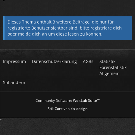
Dieses Thema enthält 3 weitere Beiträge, die nur für
registrierte Benutzer sichtbar sind, bitte
registriere dich
oder
melde dich an
um diese lesen zu können.
Impressum
Datenschutzerklärung
AGBs
Statistik
Forenstatistik
Allgemein
Stil ändern
Community-Software:
WoltLab Suite™
Stil:
Core
von
cls-design
"