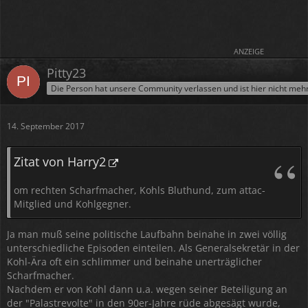
ANZEIGE
Pitty23
Die Person hat unsere Community verlassen und ist hier nicht meh
14. September 2017
Zitat von Harry2
om rechten Scharfmacher, Kohls Bluthund, zum attac-
Mitglied und Kohlgegner.
Ja man muß seine politische Laufbahn beinahe in zwei völlig
unterschiedliche Episoden einteilen. Als Generalsekretär in der
Kohl-Ära oft ein schlimmer und beinahe unerträglicher
Scharfmacher.
Nachdem er von Kohl dann u.a. wegen seiner Beteiligung an
der "Palastrevolte" in den 90er-Jahre rüde abgesägt wurde,