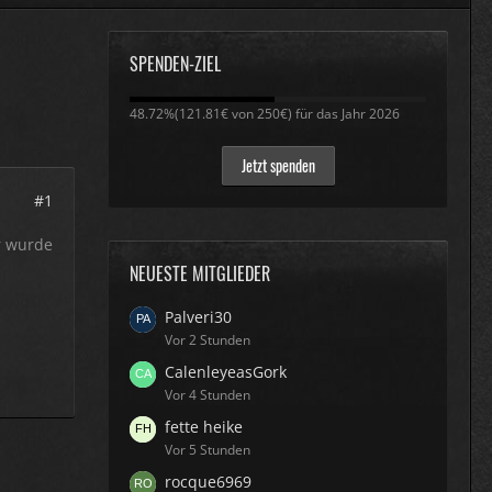
SPENDEN-ZIEL
48.72%
48.72%(121.81€ von 250€) für das Jahr 2026
Jetzt spenden
#1
r wurde
NEUESTE MITGLIEDER
Palveri30
Vor 2 Stunden
CalenleyeasGork
Vor 4 Stunden
fette heike
Vor 5 Stunden
rocque6969