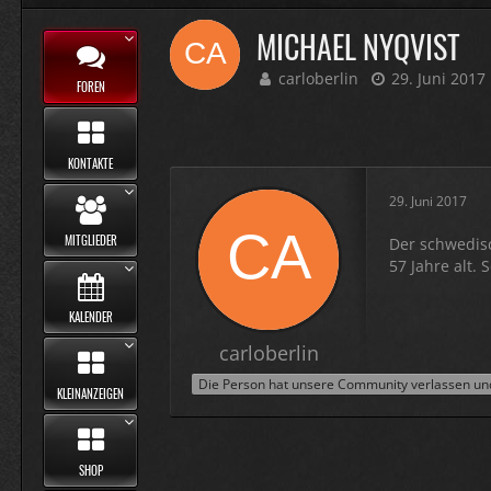
MICHAEL NYQVIST
carloberlin
29. Juni 2017
FOREN
KONTAKTE
29. Juni 2017
MITGLIEDER
Der schwedisc
57 Jahre alt. 
KALENDER
carloberlin
Die Person hat unsere Community verlassen und 
KLEINANZEIGEN
SHOP