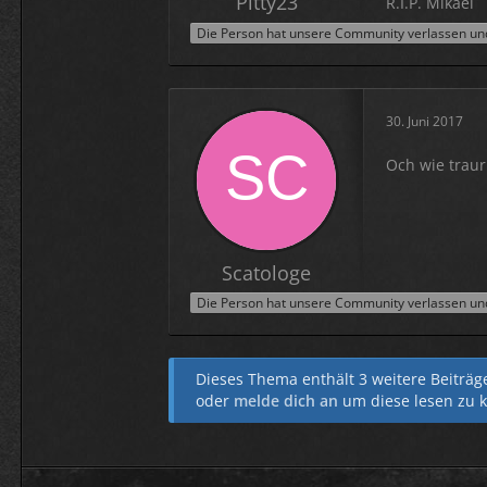
Pitty23
R.I.P. Mikael
Die Person hat unsere Community verlassen und 
30. Juni 2017
Och wie traur
Scatologe
Die Person hat unsere Community verlassen und 
Dieses Thema enthält 3 weitere Beiträge,
oder
melde dich an
um diese lesen zu 