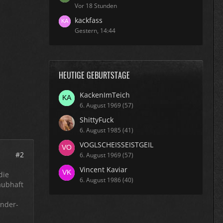
Vor 18 Stunden
kackfass
Gestern, 14:44
HEUTIGE GEBURTSTAGE
KackenImTeich
6. August 1969 (57)
ShittyFuck
6. August 1985 (41)
VOGLSCHEISSEISTGEIL
#2
6. August 1969 (57)
Vincent Kaviar
die
6. August 1986 (40)
aubhaft
ander-