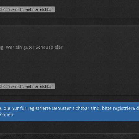
ist hier nicht mehr erreichbar
ig. War ein guter Schauspieler
ist hier nicht mehr erreichbar
 die nur für registrierte Benutzer sichtbar sind, bitte
registriere 
können.