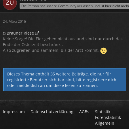
Die Person hat unsere Community verlassen und ist hier nicht meh
24. März 2016
@Brauner Riese
Keine Sorge! Die Eier gehen nicht aus und sind nur durch das
Ende der Osterzeit beschränkt.
Also zugreifen und sammeln, bis der Arzt kommt.
Dieses Thema enthält 35 weitere Beiträge, die nur für
registrierte Benutzer sichtbar sind, bitte
registriere dich
oder
melde dich an
um diese lesen zu können.
Impressum
Datenschutzerklärung
AGBs
Statistik
Forenstatistik
Allgemein