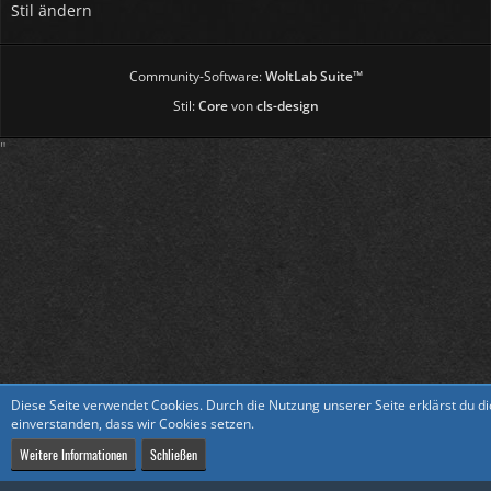
Stil ändern
Community-Software:
WoltLab Suite™
Stil:
Core
von
cls-design
"
Diese Seite verwendet Cookies. Durch die Nutzung unserer Seite erklärst du d
einverstanden, dass wir Cookies setzen.
Weitere Informationen
Schließen