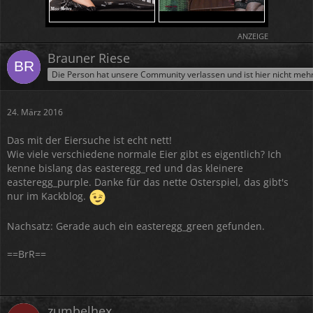
ANZEIGE
Brauner Riese
Die Person hat unsere Community verlassen und ist hier nicht meh
24. März 2016
Das mit der Eiersuche ist echt nett!
Wie viele verschiedene normale Eier gibt es eigentlich? Ich
kenne bislang das easteregg_red und das kleinere
easteregg_purple. Danke für das nette Osterspiel, das gibt's
nur im Kackblog.
Nachsatz: Gerade auch ein easteregg_green gefunden.
==BrR==
zumbelhex