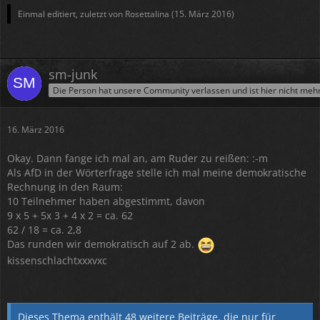
Einmal editiert, zuletzt von Rosettalina (
15. März 2016
)
sm-junk
Die Person hat unsere Community verlassen und ist hier nicht meh
16. März 2016
Okay. Dann fange ich mal an, am Ruder zu reißen: :-m
Als AfD in der Wörterfrage stelle ich mal meine demokratische
Rechnung in den Raum:
10 Teilnehmer haben abgestimmt, davon
9 x 5 + 5x 3 + 4 x 2 = ca. 62
62 / 18 = ca. 2,8
Das runden wir demokratisch auf 2 ab.
kissenschlachtxxxvxc
Dieses Thema enthält 48 weitere Beiträge, die nur für