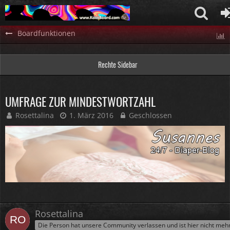
Boardfunktionen
Rechte Sidebar
UMFRAGE ZUR MINDESTWORTZAHL
Rosettalina
1. März 2016
Geschlossen
Rosettalina
Die Person hat unsere Community verlassen und ist hier nicht meh