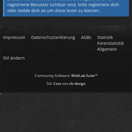
registrierte Benutzer sichtbar sind, bitte
registriere dich
oder
melde dich an
um diese lesen zu können.
Impressum
Datenschutzerklärung
AGBs
Statistik
Forenstatistik
Allgemein
Stil ändern
Community-Software:
WoltLab Suite™
Stil:
Core
von
cls-design
"