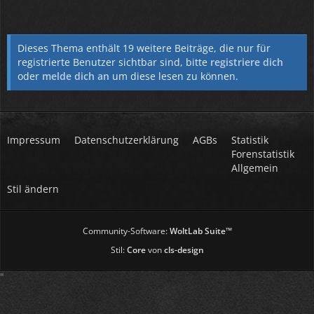
Dieses Thema enthält 19 weitere Beiträge, die nur für
registrierte Benutzer sichtbar sind, bitte
registriere dich
oder
melde dich an
um diese lesen zu können.
Impressum
Datenschutzerklärung
AGBs
Statistik
Forenstatistik
Allgemein
Stil ändern
Community-Software:
WoltLab Suite™
Stil:
Core
von
cls-design
"