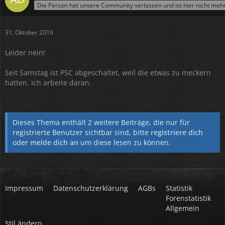
Die Person hat unsere Community verlassen und ist hier nicht meh
31. Oktober 2016
Leider nein!
Seit Samstag ist PSC abgeschaltet, weil die etwas zu meckern
hatten. Ich arbeite daran.
Dieses Thema enthält 2 weitere Beiträge, die nur für
registrierte Benutzer sichtbar sind, bitte
registriere dich
oder
melde dich an
um diese lesen zu können.
Impressum
Datenschutzerklärung
AGBs
Statistik
Forenstatistik
Allgemein
Stil ändern