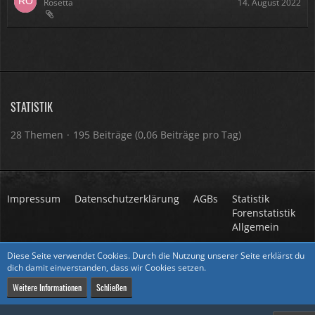
Rosetta
14. August 2022
STATISTIK
28 Themen
195 Beiträge (0,06 Beiträge pro Tag)
Impressum
Datenschutzerklärung
AGBs
Statistik
Forenstatistik
Allgemein
Stil ändern
Diese Seite verwendet Cookies. Durch die Nutzung unserer Seite erklärst du
dich damit einverstanden, dass wir Cookies setzen.
Weitere Informationen
Schließen
Community-Software:
WoltLab Suite™
Stil:
Core
von
cls-design